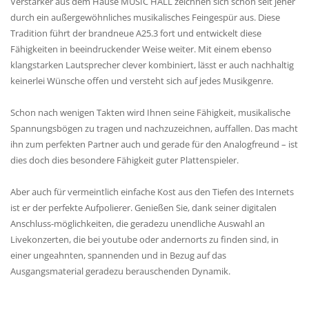
Verstärker aus dem Hause MUSIC HALL zeichnen sich schon seit jeher
durch ein außergewöhnliches musikalisches Feingespür aus. Diese
Tradition führt der brandneue A25.3 fort und entwickelt diese
Fähigkeiten in beeindruckender Weise weiter. Mit einem ebenso
klangstarken Lautsprecher clever kombiniert, lässt er auch nachhaltig
keinerlei Wünsche offen und versteht sich auf jedes Musikgenre.
Schon nach wenigen Takten wird Ihnen seine Fähigkeit, musikalische
Spannungsbögen zu tragen und nachzuzeichnen, auffallen. Das macht
ihn zum perfekten Partner auch und gerade für den Analogfreund – ist
dies doch dies besondere Fähigkeit guter Plattenspieler.
Aber auch für vermeintlich einfache Kost aus den Tiefen des Internets
ist er der perfekte Aufpolierer. Genießen Sie, dank seiner digitalen
Anschluss-möglichkeiten, die geradezu unendliche Auswahl an
Livekonzerten, die bei youtube oder andernorts zu finden sind, in
einer ungeahnten, spannenden und in Bezug auf das
Ausgangsmaterial geradezu berauschenden Dynamik.