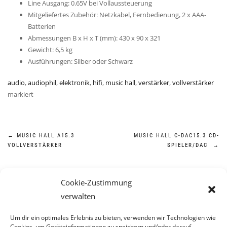
Line Ausgang: 0.65V bei Vollaussteuerung
Mitgeliefertes Zubehör: Netzkabel, Fernbedienung, 2 x AAA-
Batterien
Abmessungen B x H x T (mm): 430 x 90 x 321
Gewicht: 6,5 kg
Ausführungen: Silber oder Schwarz
audio
,
audiophil
,
elektronik
,
hifi
,
music hall
,
verstärker
,
vollverstärker
markiert
Beitragsnavigation
←
MUSIC HALL A15.3
MUSIC HALL C-DAC15.3 CD-
VOLLVERSTÄRKER
SPIELER/DAC
→
Cookie-Zustimmung
verwalten
Um dir ein optimales Erlebnis zu bieten, verwenden wir Technologien wie
Cookies, um Geräteinformationen zu speichern und/oder darauf