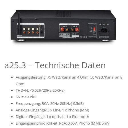
a25.3 – Technische Daten
Ausgangsleistung: 75 Watt/Kanal an 4 Ohm, 50 Watt/Kanal an 8
Ohm
THD+N: <0.02%(20Hz-20KHz)
SNR: >90dB
Frequenzgang: RCA: 20Hz-20KHz(-0.5dB)
Analoge Eingänge: 3 x Line, 1 x Phono (MM)
Digitale Eingänge: 1 x optisch, 1 x Bluetooth
Eingangsempfindlichkeit: RCA: 0.65V, Phono (MM): 5mV