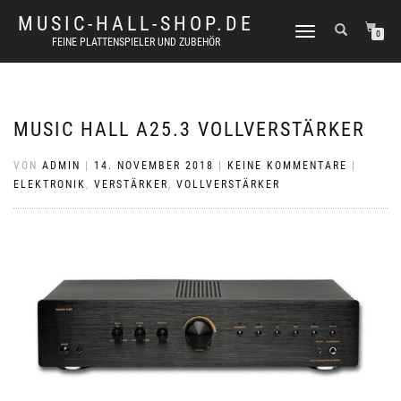
MUSIC-HALL-SHOP.DE
NAVIGATION
0
FEINE PLATTENSPIELER UND ZUBEHÖR
UMSCHALTEN
MUSIC HALL A25.3 VOLLVERSTÄRKER
VON
ADMIN
|
14. NOVEMBER 2018
|
KEINE KOMMENTARE
|
ELEKTRONIK
,
VERSTÄRKER
,
VOLLVERSTÄRKER