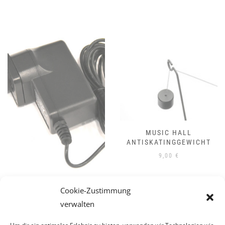
MUSIC HALL
ANTISKATINGGEWICHT
9,00
€
MUSIC HALL NETZTEIL DC
Cookie-Zustimmung
15V/800MA
verwalten
39,00
€