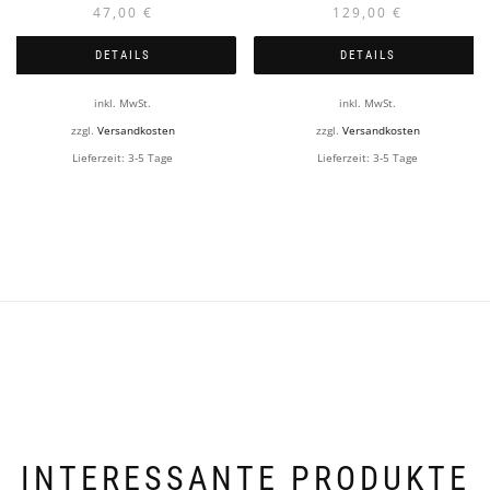
47,00
€
129,00
€
DETAILS
DETAILS
inkl. MwSt.
inkl. MwSt.
zzgl.
Versandkosten
zzgl.
Versandkosten
Lieferzeit:
3-5 Tage
Lieferzeit:
3-5 Tage
INTERESSANTE PRODUKTE