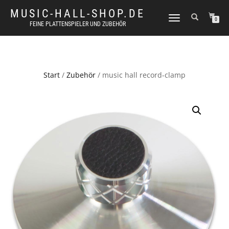
MUSIC-HALL-SHOP.DE
NAVIGATION
0
FEINE PLATTENSPIELER UND ZUBEHÖR
UMSCHALTEN
Start
/
Zubehör
/ music hall record-clamp