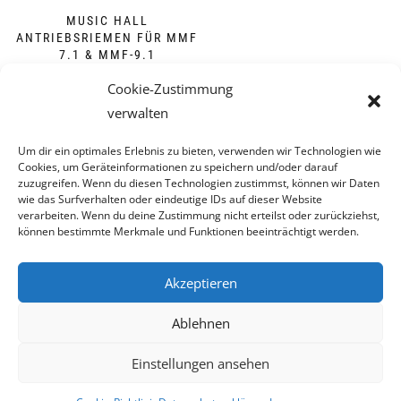
MUSIC HALL
ANTRIEBSRIEMEN FÜR MMF
7.1 & MMF-9.1
26,00
€
Cookie-Zustimmung
verwalten
DETAILS
Um dir ein optimales Erlebnis zu bieten, verwenden wir Technologien wie
inkl. MwSt.
Cookies, um Geräteinformationen zu speichern und/oder darauf
zzgl.
Versandkosten
zuzugreifen. Wenn du diesen Technologien zustimmst, können wir Daten
Lieferzeit:
momentan nicht lieferbar
wie das Surfverhalten oder eindeutige IDs auf dieser Website
verarbeiten. Wenn du deine Zustimmung nicht erteilst oder zurückziehst,
können bestimmte Merkmale und Funktionen beeinträchtigt werden.
Akzeptieren
Ablehnen
IMPRESSUM
|
DATENSCHUTZERKLÄRUNG
|
VERTRAG
Einstellungen ansehen
WIDERRUFEN