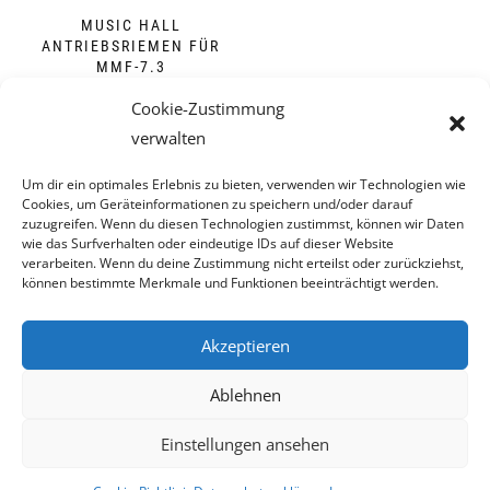
MUSIC HALL
ANTRIEBSRIEMEN FÜR
MMF-7.3
26,00
€
Cookie-Zustimmung
verwalten
DETAILS
Um dir ein optimales Erlebnis zu bieten, verwenden wir Technologien wie
inkl. MwSt.
Cookies, um Geräteinformationen zu speichern und/oder darauf
zzgl.
Versandkosten
zuzugreifen. Wenn du diesen Technologien zustimmst, können wir Daten
Lieferzeit:
3-5 Tage
wie das Surfverhalten oder eindeutige IDs auf dieser Website
verarbeiten. Wenn du deine Zustimmung nicht erteilst oder zurückziehst,
können bestimmte Merkmale und Funktionen beeinträchtigt werden.
Akzeptieren
Ablehnen
IMPRESSUM
|
DATENSCHUTZERKLÄRUNG
|
VERTRAG
Einstellungen ansehen
WIDERRUFEN